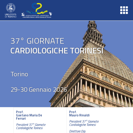
37° GIORNATE
CARDIOLOGICHE TORINESI
Torino
29-30 Gennaio 2026
Prof.
Prof.
Gaetano Maria De
Mauro Rinaldi
Ferrari
President 37° Giornate
President 37° Giornate
Cardiologiche Torinesi
Cardiologiche Torinesi
Direttore Dip.