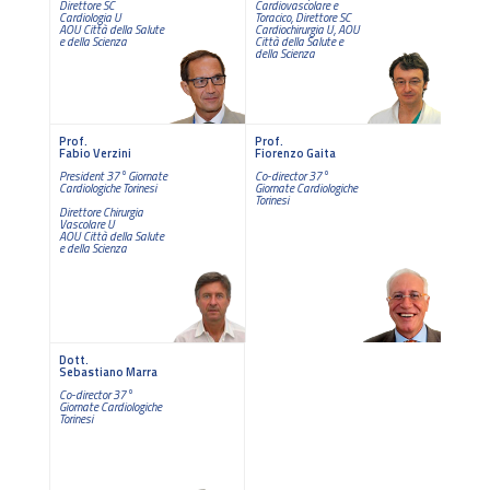
Direttore SC
Cardiovascolare e
Cardiologia U
Toracico, Direttore SC
AOU Città della Salute
Cardiochirurgia U, AOU
e della Scienza
Città della Salute e
della Scienza
Prof.
Prof.
Fabio Verzini
Fiorenzo Gaita
President 37° Giornate
Co-director 37°
Cardiologiche Torinesi
Giornate Cardiologiche
Torinesi
Direttore Chirurgia
Vascolare U
AOU Città della Salute
e della Scienza
Dott.
Sebastiano Marra
Co-director 37°
Giornate Cardiologiche
Torinesi