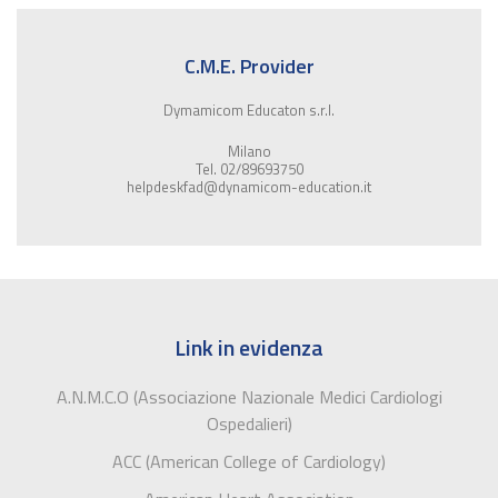
C.M.E. Provider
Dymamicom Educaton s.r.l.
Milano
Tel. 02/89693750
helpdeskfad@dynamicom-education.it
Link in evidenza
A.N.M.C.O (Associazione Nazionale Medici Cardiologi
Ospedalieri)
ACC (American College of Cardiology)