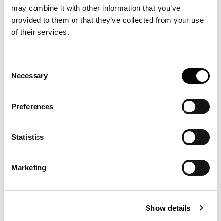
Edizioni passate
may combine it with other information that you’ve
Sfoglia le edizioni passate con le presentazioni
anno per anno
provided to them or that they’ve collected from your use
of their services.
Consent
Necessary
Selection
Newsletter
Preferences
Leggi le newsletter inviate
Statistics
Marketing
Facebook
Show details
Vai al canale Facebook delle Giornate
Cardiologiche