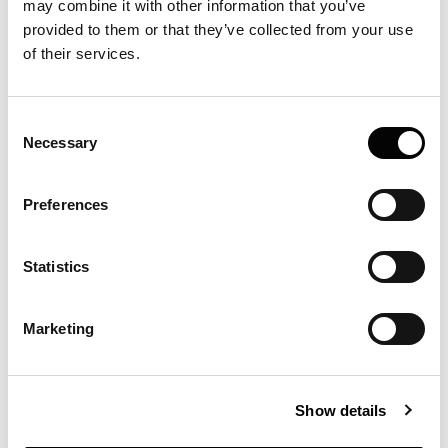
may combine it with other information that you’ve
provided to them or that they’ve collected from your use
of their services.
Consent
Necessary
Selection
ARTICOLI IN EVIDENZA
Preferences
Intervento senza
precedenti sconfigge
Statistics
tumore al cuore
Marketing
Presso l’ospedale Molinette di Torino è stato
eseguito un complesso intervento chirurgico che ha
salvato un 55enne con una enorme massa tumorale
Show details
di quasi 20cm comprimente il cuore e il polmone
sinistro